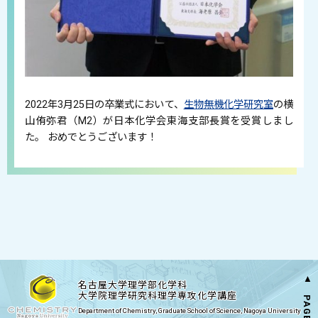
2022年3月25日の卒業式において、
生物無機化学研究室
の横
山侑弥君（M2）が日本化学会東海支部長賞を受賞しまし
た。 おめでとうございます！
▲ PAGE TOP
名古屋大学理学部化学科
大学院理学研究科理学専攻化学講座
Department of Chemistry, Graduate School of Science, Nagoya University