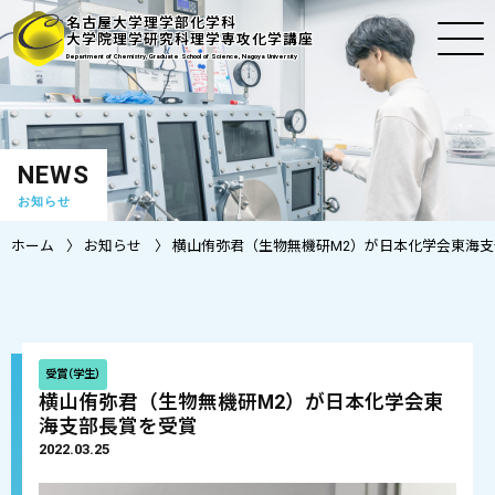
名古屋大学理学部化学科
大学院理学研究科理学専攻化学講座
Department of Chemistry, Graduate School of Science, Nagoya University
NEWS
お知らせ
ホーム
お知らせ
横山侑弥君（生物無機研M2）が日本化学会東海
受賞（学生）
横山侑弥君（生物無機研M2）が日本化学会東
海支部長賞を受賞
2022.03.25