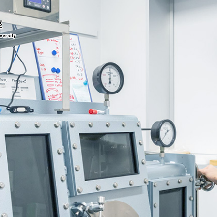
座
versity